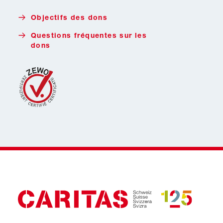
Faire un don avec Twint
Objectifs des dons
Questions fréquentes sur les
dons