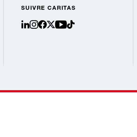
SUIVRE CARITAS
linkedin
instagram
facebook
Twitter / X
youtube
tiktok