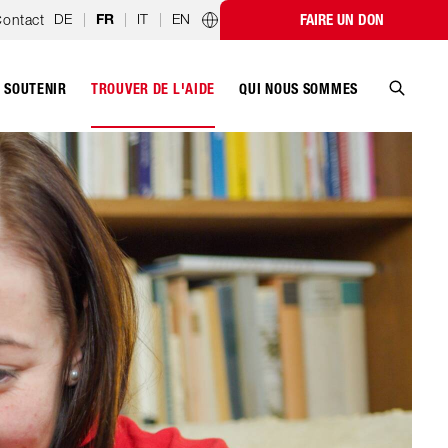
DE
|
|
IT
|
EN
ontact
FAIRE UN DON
FR
Programmes par pays
SOUTENIR
QUI NOUS SOMMES
TROUVER DE L'AIDE
Recher