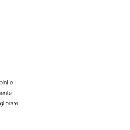
ini e i
mente
gliorare