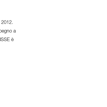
l 2012.
mpegno a
UISSE è