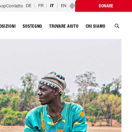
DE
|
FR
|
|
EN
hop
Contatto
DONARE
IT
Programmi nazionali
OSIZIONI
SOSTEGNO
CHI SIAMO
TROVARE AIUTO
Cerca