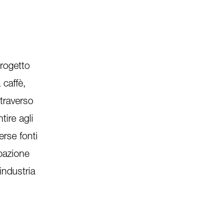
progetto
 caffè,
ttraverso
tire agli
erse fonti
upazione
industria