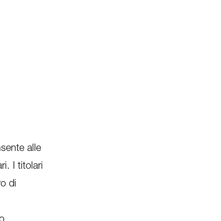
sente alle
 I titolari
o di
o,