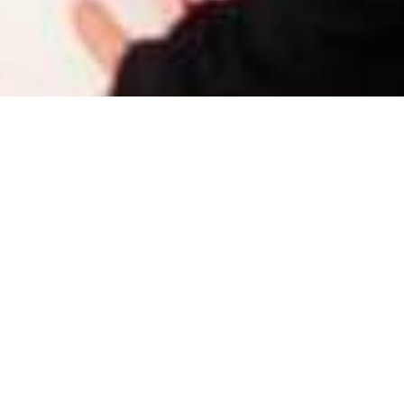
Caritas Svizzera organizza ogni anno numerosi
eventi dedicati ai settori della formazione,
dell’informazione e degli incontri. Il nostro
obiettivo è quello di riunire le persone, far luce
su temi importanti e sviluppare insieme
soluzioni per le sfide sociali.
Saremmo lieti di accogliervi personalmente a
uno dei nostri eventi. Consultate i nostri
prossimi appuntamenti o date un’occhiata agli