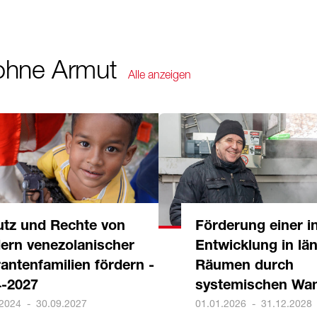
 ohne Armut
Alle anzeigen
tz und Rechte von
Förderung einer i
ern venezolanischer
Entwicklung in lä
antenfamilien fördern -
Räumen durch
4-2027
systemischen Wa
.2024
-
30.09.2027
01.01.2026
-
31.12.2028