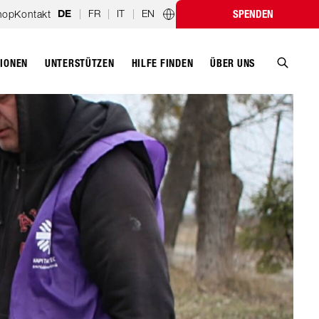
|
FR
|
IT
|
EN
hop
Kontakt
SPENDEN
DE
Länderprogramme
TIONEN
UNTERSTÜTZEN
ÜBER UNS
HILFE FINDEN
Suche