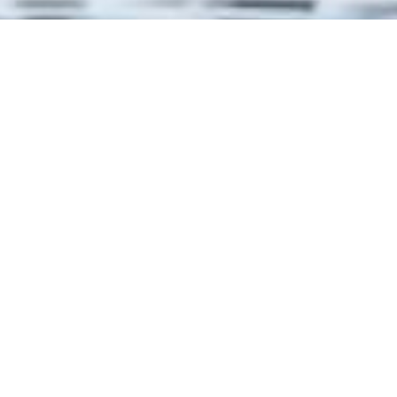
Caritas Svizzera attira l’attenzione sulla
crescente indigenza in Svizzera e si impegna a
favore di condizioni quadro politiche volte a
eliminarla. Appoggia un sistema sociale a livello
nazionale e cantonale che tutela meglio i gruppi
a rischio e rende più giustizia alle forme di vita
attuali.
Questi i temi per cui ci impegniamo
Salari e modelli lavorativi in grado di assicurare
la sussistenza