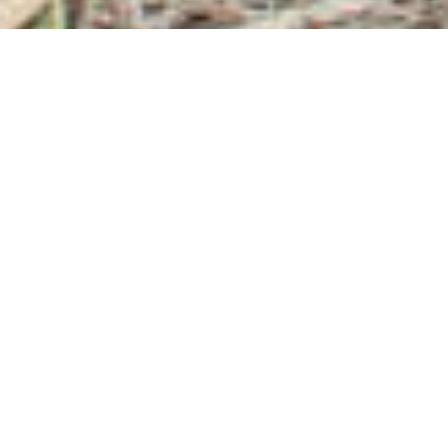
01.06.2024
-
30.06.2025
Überblick
Thema
Einkommen, Klima
Budget
431'453 Schweizer Franken