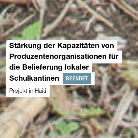
Stärkung der Kapazitäten von
Produzentenorganisationen für
die Belieferung lokaler
BEENDET
Schulkantinen
Projekt in Haiti