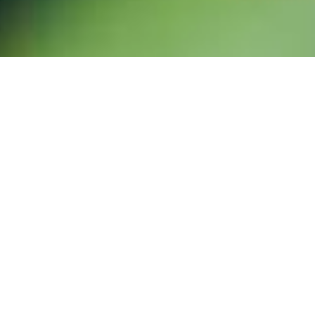
Nachhaltigkeit ist bei Caritas Schweiz eine
konkrete Realität. Sie ist die Grundlage für alle
Projekte und die Art und Weise, wie die Caritas
agiert. Nachhaltigkeit in der täglichen Arbeit zu
verankern, ist ein sich ständig
weiterentwickelnder Prozess. Caritas Schweiz
verfügt über eine Nachhaltigkeitsstrategie und
engagiert sich damit auf ökologischer,
ökonomischer und sozialer Ebene. Damit trägt
sie zur nachhaltigen Entwicklung der Agenda