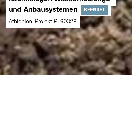
BEENDET
und Anbausystemen
Äthiopien: Projekt P190028
01.07.2019
-
31.12.2023
Projekt im Detail
Einleitung