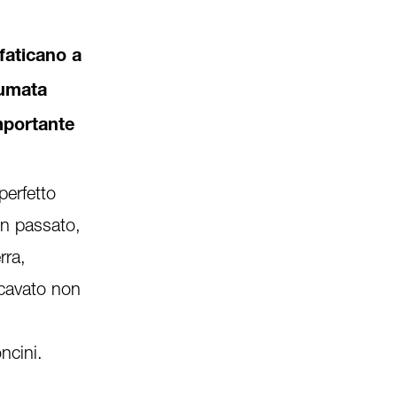
faticano a
oumata
mportante
perfetto
In passato,
rra,
icavato non
ncini.