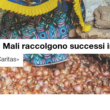
l Mali raccolgono successi 
Caritas»