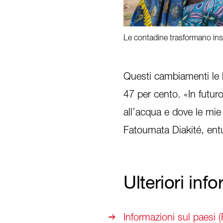
Le contadine trasformano insi
1
/
4
Questi cambiamenti le 
47 per cento. «In futur
all’acqua e dove le mie
Fatoumata Diakité, entu
Ulteriori inf
Informazioni sul paesi (