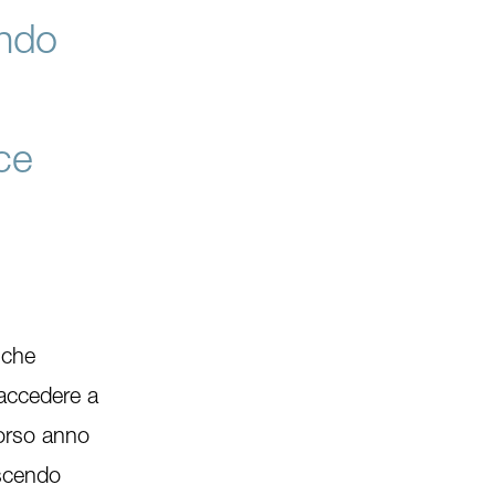
endo
ce
 che
 accedere a
corso anno
uscendo