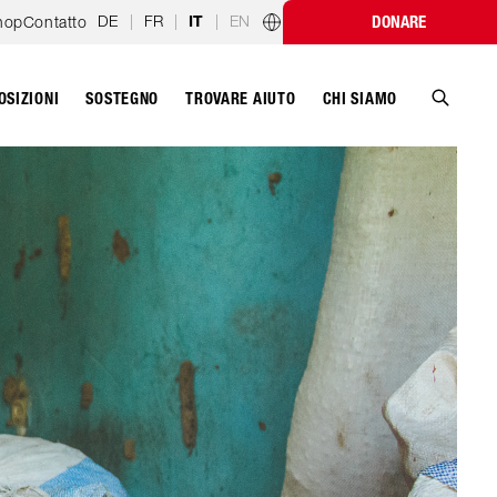
DE
|
FR
|
|
EN
hop
Contatto
DONARE
IT
Programmi nazionali
OSIZIONI
SOSTEGNO
CHI SIAMO
TROVARE AIUTO
Cerca