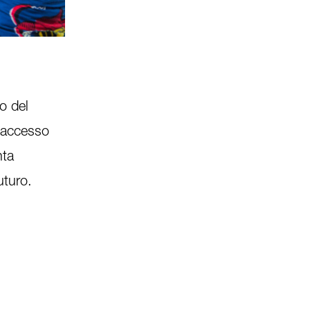
Fiera, Fatoumata si trova in mezzo al suo campo. 
2
/
4
o del
n accesso
nta
uturo.