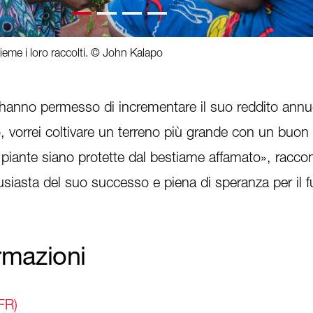
eme i loro raccolti. © John Kalapo
hanno permesso di incrementare il suo reddito annu
o, vorrei coltivare un terreno più grande con un buo
 piante siano protette dal bestiame affamato», racco
siasta del suo successo e piena di speranza per il f
ormazioni
FR)