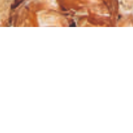
31.03.2025
Viele Bäuerinnen in Donsosso im
Südwesten Malis ringen ihrem Land Ernten
ab, die nicht für die Versorgung ihrer
Familien reichen. Für Fatoumata Diakité hat
das Caritas-Projekt PAREM die Wende
gebracht, die sie zuversichtlich in die
Zukunft blicken lässt.