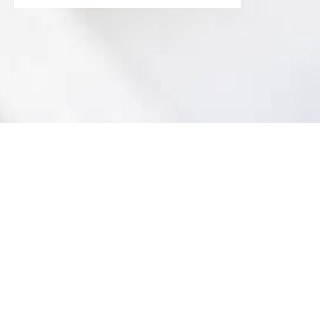
La centrale di abbigliamento di Caritas Svizzera
a Emmen (LU) smista ogni anno 850 tonnellate
di prodotti tessili e si occupa del loro riutilizzo.
Insieme al vostro team potete dare una mano e
conoscere così un interessante progetto sociale
di Caritas Svizzera.
Centrale di abbigliamento