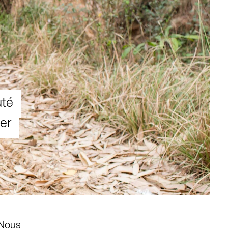
uté
er
 Nous