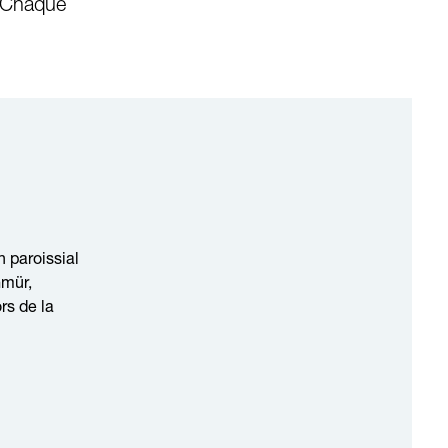
. Chaque
 paroissial
Gmür,
rs de la