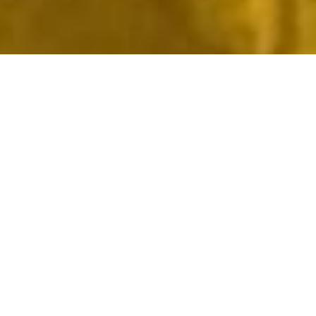
02.08.2023
-
31.12.2023
Überblick
Thema
Humanitäre Hilfe
Budget
852'618 Schweizer Franken