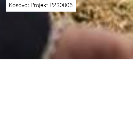
Kosovo: Projekt P230006
01.03.2023
-
01.03.2024
Projekt im Detail
Kontext und Problemstellung