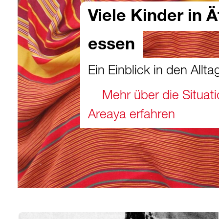
Viele Kinder in 
essen
Ein Einblick in den Allta
Mehr über die Situat
Areaya erfahren