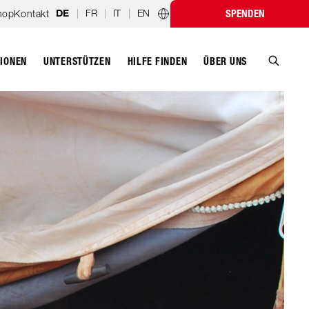
|
FR
|
IT
|
EN
hop
Kontakt
SPENDEN
DE
Länderprogramme
TIONEN
UNTERSTÜTZEN
ÜBER UNS
HILFE FINDEN
Suche