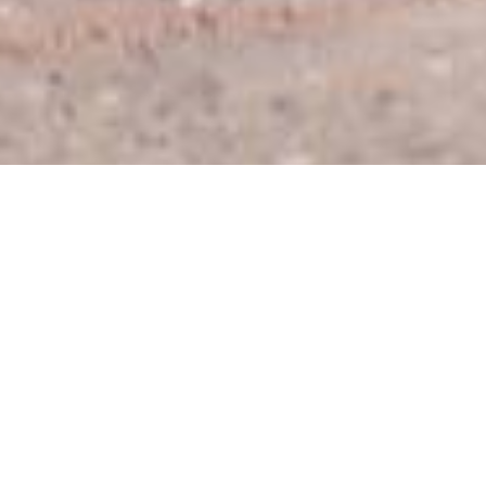
06.02.2020
La Svizzera persegue da alcuni anni una politica
estera attiva in materia di migrazione con
l’intento di conciliare gli interessi della politica
migratoria nazionale con gli obiettivi della politica
di sviluppo a livello mondiale. Per dare un
contributo positivo ed efficace alle sfide globali