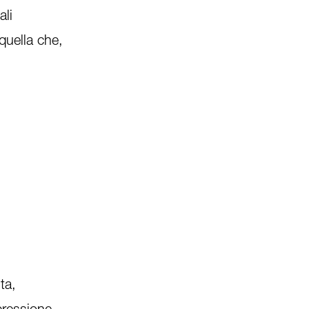
ali
quella che,
ta,
pressione