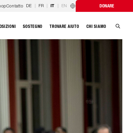
DE
|
FR
|
|
EN
hop
Contatto
DONARE
IT
Programmi nazionali
OSIZIONI
SOSTEGNO
CHI SIAMO
TROVARE AIUTO
Cerca