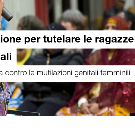
ione per tutelare le ragazze
ali
contro le mutilazioni genitali femminili