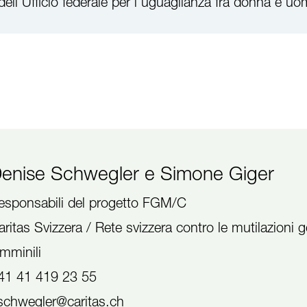
ll’Ufficio federale per l’uguaglianza fra donna e uo
enise Schwegler e Simone Giger
esponsabili del progetto FGM/C
aritas Svizzera / Rete svizzera contro le mutilazioni ge
emminili
41 41 419 23 55
schwegler@caritas.ch