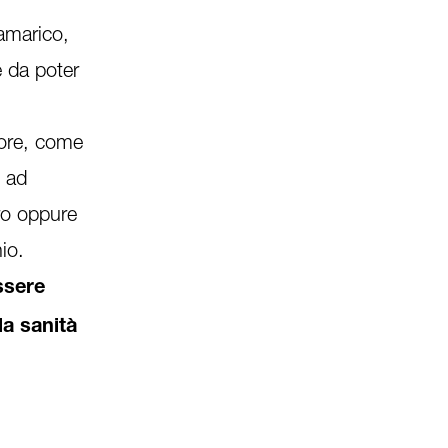
 amarico,
 da poter
ttore, come
o ad
ro oppure
io.
ssere
la sanità