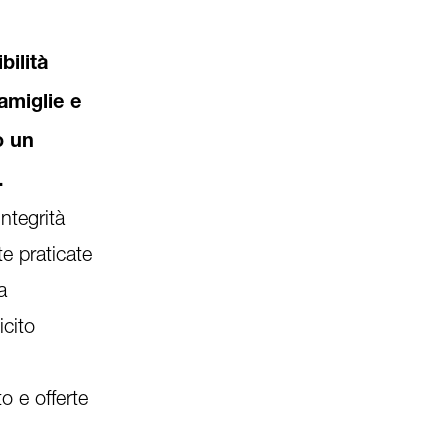
ilità
amiglie e
o un
.
ntegrità
te praticate
a
icito
o e offerte