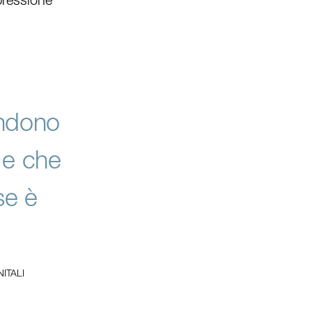
endono
 e che
se è
ITALI