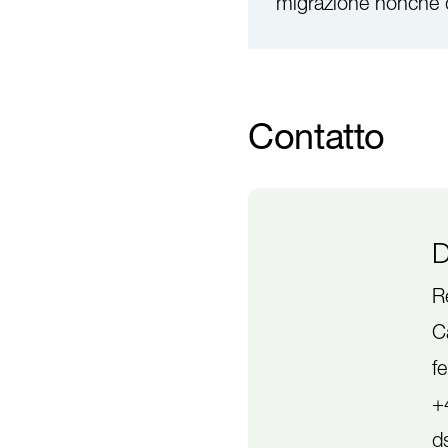
migrazione nonché de
Contatto
D
R
C
f
+
d