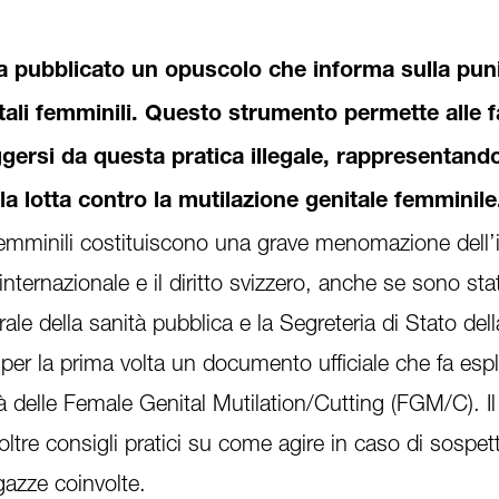
 pubblicato un opuscolo che informa sulla punib
itali femminili. Questo strumento permette alle f
ggersi da questa pratica illegale, rappresentand
a lotta contro la mutilazione genitale femminile
 femminili costituiscono una grave menomazione dell’i
to internazionale e il diritto svizzero, anche se sono sta
erale della sanità pubblica e la Segreteria di Stato dell
er la prima volta un documento ufficiale che fa espl
ità delle Female Genital Mutilation/Cutting (FGM/C). Il
tre consigli pratici su come agire in caso di sospett
gazze coinvolte.