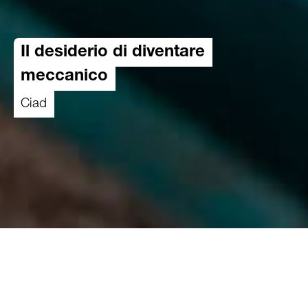
Il desiderio di diventare
meccanico
Ciad
22.12.2023
Il Ciad è uno dei Paesi più poveri al mondo.