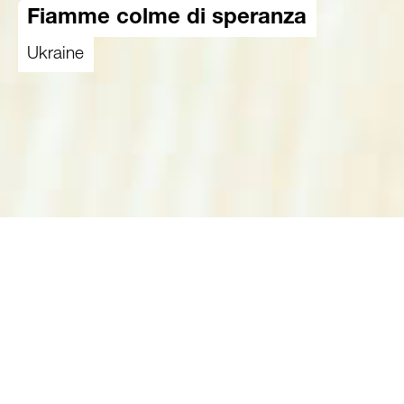
Fiamme colme di speranza
Ukraine
30.07.2025
Serhii Doroschyn è entusiasta della sua
idea. Per avviare con successo la
produzione degli accendifuoco ecologici, il