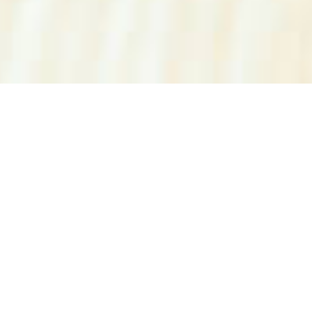
30.07.2025
Serhii Doroschyn ist Feuer und Flamme für
seine Idee. Doch um mit seinen
ökologischen Anzündern durchzustarten,
braucht der 62-jährige Ukrainer finanzielle
Unterstützung. Caritas Schweiz fördert sein
Projekt und hilft so niederschwellig,