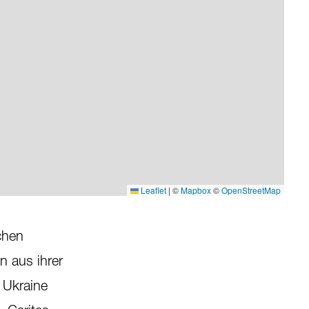
Leaflet
|
©
Mapbox
©
OpenStreetMap
chen
n aus ihrer
r Ukraine