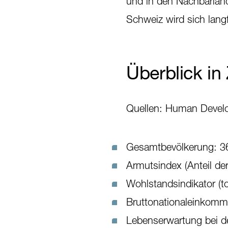
und in den Nachbarlän
Schweiz wird sich langf
Überblick in
Quellen: Human Devel
Gesamtbevölkerung: 36
Armutsindex (Anteil de
Wohlstandsindikator (t
Bruttonationaleinkom
Lebenserwartung bei d