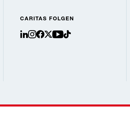
CARITAS FOLGEN
linkedin
instagram
facebook
Twitter / X
youtube
tiktok