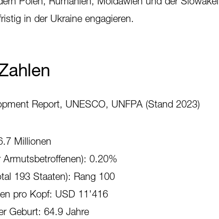
dern Polen, Rumänien, Moldawien und der Slowakei.
ristig in der Ukraine engagieren.
 Zahlen
opment Report, UNESCO, UNFPA (Stand 2023)
.7 Millionen
r Armutsbetroffenen): 0.20%
otal 193 Staaten): Rang 100
men pro Kopf: USD 11'416
er Geburt: 64.9 Jahre