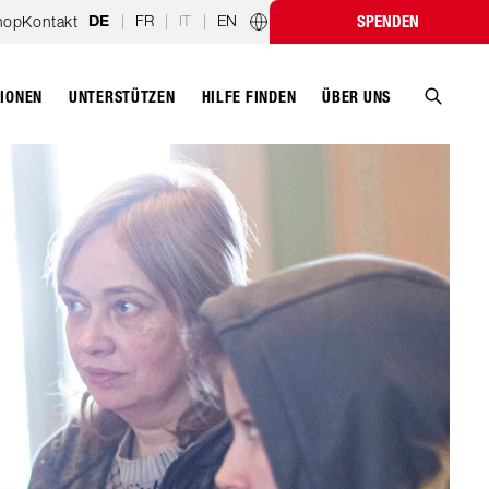
|
FR
|
IT
|
EN
hop
Kontakt
SPENDEN
DE
Länderprogramme
TIONEN
UNTERSTÜTZEN
ÜBER UNS
HILFE FINDEN
Suche