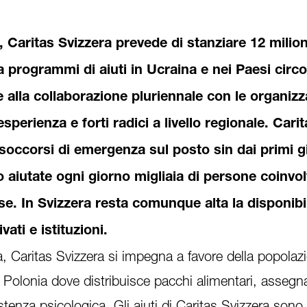
, Caritas Svizzera prevede di stanziare 12 milion
a programmi di aiuti in Ucraina e nei Paesi circo
e alla collaborazione pluriennale con le organizz
perienza e forti radici a livello regionale. Carit
soccorsi di emergenza sul posto sin dai primi gi
aiutate ogni giorno migliaia di persone coinvol
ese. In Svizzera resta comunque alta la disponibil
vati e istituzioni.
rra, Caritas Svizzera si impegna a favore della popolaz
in Polonia dove distribuisce pacchi alimentari, assegna
stenza psicologica. Gli aiuti di Caritas Svizzera sono