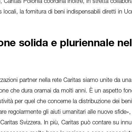
, Caritas Polonia coordina inoltre, in stretta collabo
 locali, la fornitura di beni indispensabili diretti in Uc
ne solida e pluriennale nel
zzazioni partner nella rete Caritas siamo unite da una
one che dura oramai da molti anni. È un aspetto fo
ività per quel che concerne la distribuzione dei beni
tare regolarmente gli aiuti umanitari alle nuove sfide»
i Caritas Svizzera. In più, Caritas può contare su inn