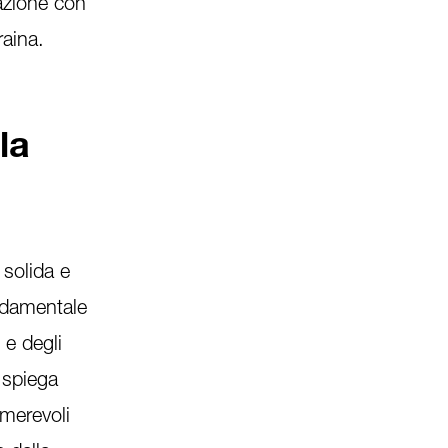
razione con
raina.
la
 solida e
ndamentale
 e degli
, spiega
umerevoli