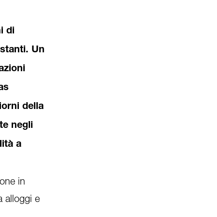
i di
stanti. Un
azioni
as
orni della
te negli
ità a
ione in
 alloggi e