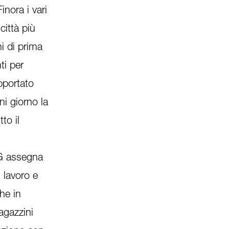
inora i vari
città più
i di prima
ti per
pportato
ni giorno la
to il
ONG assegna
n lavoro e
he in
agazzini