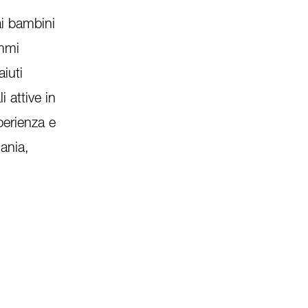
ai bambini
ammi
iuti
 attive in
perienza e
ania,