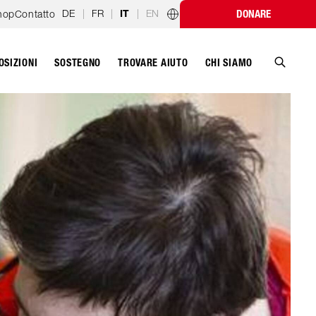
DE
|
FR
|
|
EN
hop
Contatto
DONARE
IT
Programmi nazionali
OSIZIONI
SOSTEGNO
CHI SIAMO
TROVARE AIUTO
Cerca