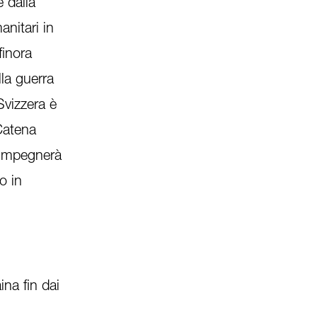
 dalla
anitari in
finora
lla guerra
Svizzera è
Catena
i impegnerà
o in
ina fin dai