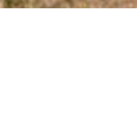
26.11.2025
Il Consiglio federale ha pubblicato oggi il
primo monitoraggio della povertà a livello
nazionale. Per affrontare davvero la
povertà, è indispensabile una visione
approfondita della sua portata e delle sue
origini, come evidenziato da Caritas.
L’organizzazione richiama inoltre
l’attenzione sulle carenze nei sistemi di
monitoraggio attuali e sollecita interventi