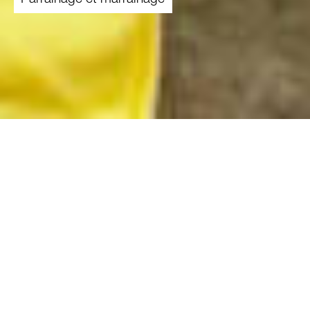
Catastrophes naturelles, famines et guerres
laissent derrière elles des personnes
désespérées et sans moyens de subsistance.
Une aide rapide est vitale pour ces femmes, ces
enfants et ces hommes. En tant que partenaire
urgence, vous êtes à leurs côtés et vous aidez à
sauver des vies.