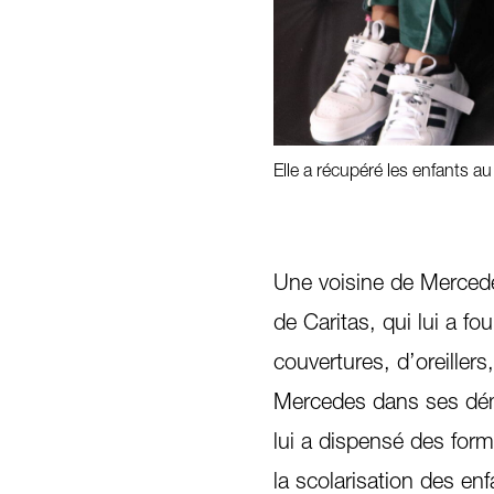
 qui lui permet de concilier son
Elle a récupéré les enfants 
1
/
3
Une voisine de Mercede
de Caritas, qui lui a f
couvertures, d’oreiller
Mercedes dans ses déma
lui a dispensé des form
la scolarisation des enf