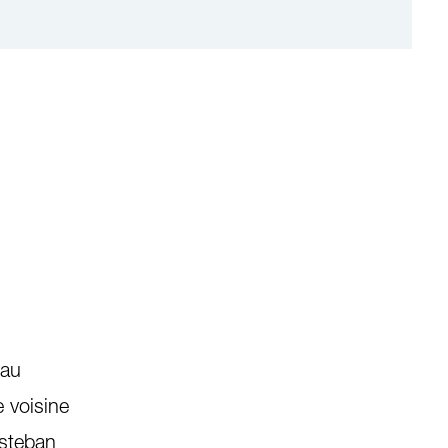
 au
e voisine
Esteban