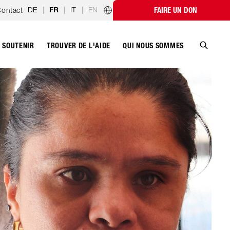
DE
|
|
IT
|
EN
ontact
FAIRE UN DON
FR
Programmes par pays
SOUTENIR
QUI NOUS SOMMES
TROUVER DE L'AIDE
Recher