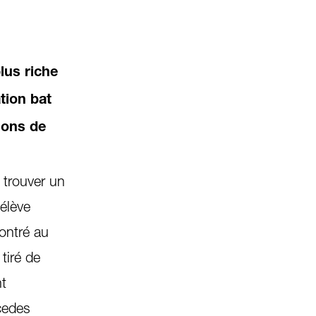
lus riche
tion bat
ions de
 trouver un
élève
contré au
tiré de
nt
cedes