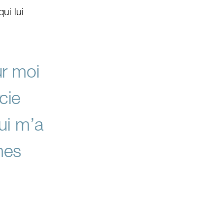
ui lui
ur moi
cie
ui m’a
mes