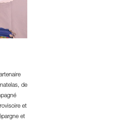
Une voisine a donné à Mercedes le numéro de l'organ
© Juan Esteban Lopez
2
/
3
rtenaire
matelas, de
ompagné
ovisoire et
'épargne et