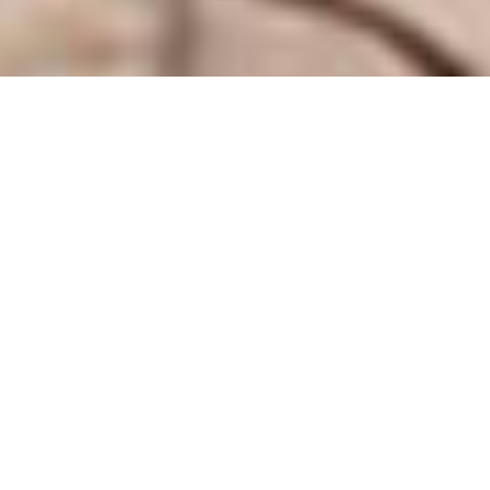
23.02.2026
Seit fast 1'500 Tagen hält der zerstörerische
Angriffskrieg von Russland gegen die Ukraine
an. Für die Zivilbevölkerung war 2025 das
tödlichste Jahr seit 2022. Angriffe auf
Stromversorgung, Spitäler, Schulen und andere
lebenswichtige Infrastruktur beeinträchtigen das
tägliche Leben massiv und stellen Familien
immer wieder vor neue Herausforderungen.
Trotzdem zeigen die Menschen in der Ukraine