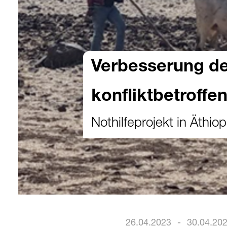
Verbesserung de
konfliktbetroffe
Nothilfeprojekt in Äthiop
26.04.2023
-
30.04.20