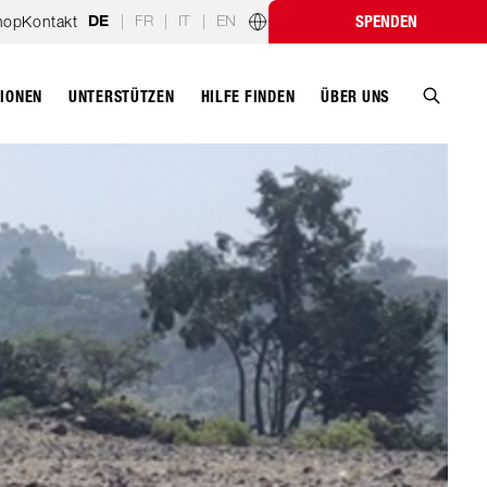
|
FR
|
IT
|
EN
hop
Kontakt
SPENDEN
DE
Länderprogramme
TIONEN
UNTERSTÜTZEN
ÜBER UNS
HILFE FINDEN
Suche