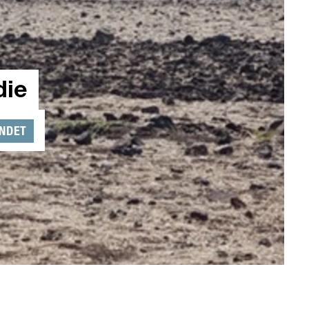
die
NDET