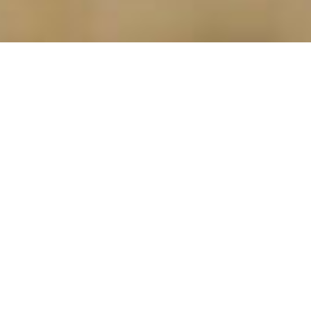
24.03.2026
Ein Erwerbseinkommen ist das wichtigste
Mittel zur Existenzsicherung und damit die
beste Armutsprävention. Dafür muss der
Lohn aber tatsächlich existenzsichernd
sein. Mindestlöhne tragen massgeblich
dazu bei, die Einkommenssituation von
Tieflohnbeziehenden zu verbessern.
Mehrere kantonale und städtische