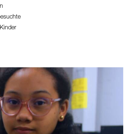
en
besuchte
 Kinder