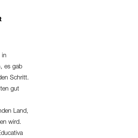
t
 in
, es gab
en Schritt.
lten gut
emden Land,
nen wird.
Educativa