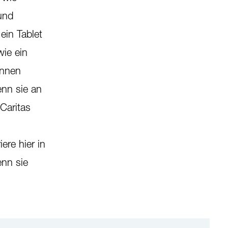
und
ein Tablet
wie ein
innen
enn sie an
Caritas
ere hier in
enn sie