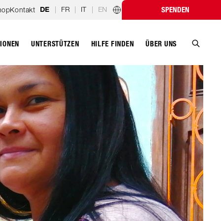
|
FR
|
IT
|
EN
hop
Kontakt
SPENDEN
DE
Länderprogramme
TIONEN
UNTERSTÜTZEN
ÜBER UNS
HILFE FINDEN
Suche