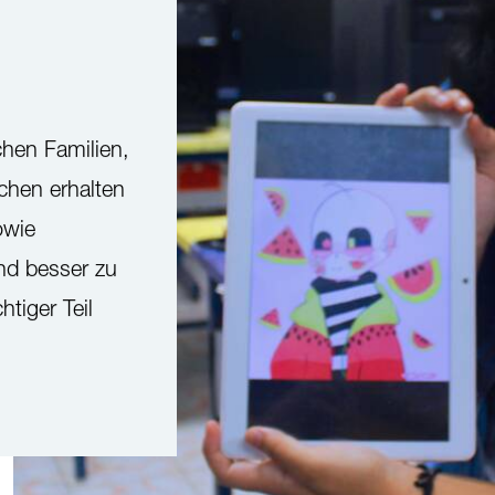
chen Familien,
chen erhalten
owie
nd besser zu
tiger Teil