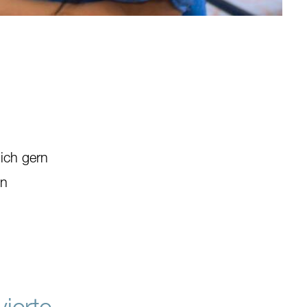
lich gern
en
ierte