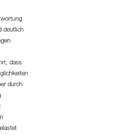
ntwortung
 deutlich
ngen
rt, dass
glichkeiten
ber durch
g
z
em
lastet