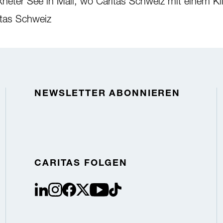
ockneter See in Mali, wo Caritas Schweiz mit einem K
ritas Schweiz
NEWSLETTER ABONNIEREN
CARITAS FOLGEN
linkedin
instagram
facebook
Twitter / X
youtube
tiktok