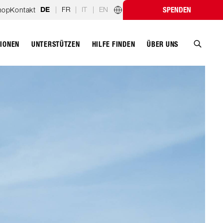
|
FR
|
IT
|
EN
hop
Kontakt
SPENDEN
DE
Länderprogramme
TIONEN
UNTERSTÜTZEN
ÜBER UNS
HILFE FINDEN
Suche