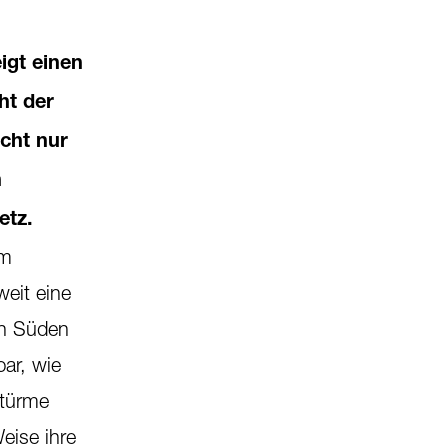
igt einen
ht der
icht nur
n
etz.
im
weit eine
en Süden
bar, wie
Stürme
eise ihre