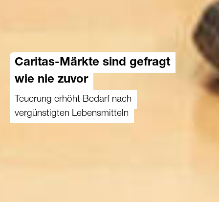
Caritas-Märkte sind gefragt
wie nie zuvor
Teuerung erhöht Bedarf nach
vergünstigten Lebensmitteln
11.01.2024