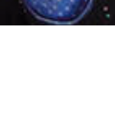
01.06.2024
-
31.05.2026
Venezuela befindet sich in einer tiefen
politischen und humanitären Krise. Durch
jahrelange Misswirtschaft können die Menschen
ihre Grundbedürfnisse nicht mehr decken, die
Mangelernährung ist hoch, die
Gesundheitsversorgung in einem katastrophalen
Zustand. Dies führte zur grössten
Migrationswelle in der Geschichte