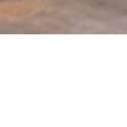
In rapporti annuali riceve informazioni generali in
merito ai progetti e ai temi dei padrinati e può
leggere cosa riusciamo a realizzare grazie al suo
sostegno.
Edizioni attuali