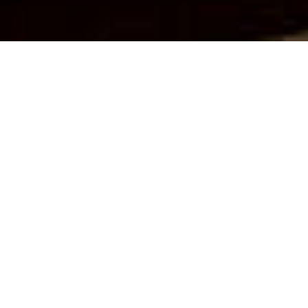
14.03.2023
Chin, 11 anni, vive con la sua famiglia in
una baraccopoli a Poipet, nel Nord della
Cambogia. Finora, il bambino timido ha
passato le sue giornate chiedendo
l’elemosina. La sua famiglia aveva un
disperato bisogno di quel denaro in più. Ma
la sua vita cambia drasticamente quando
viene notato da un operatore sociale di