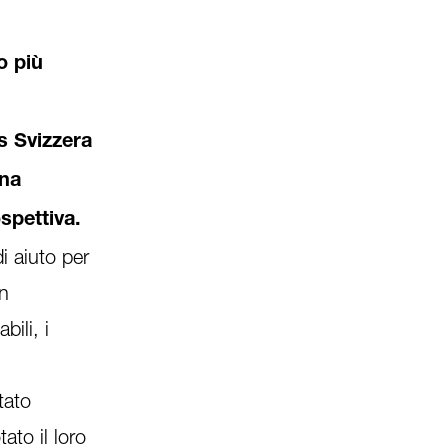
o più
as Svizzera
una
ospettiva.
i aiuto per
un
bili, i
tato
ato il loro