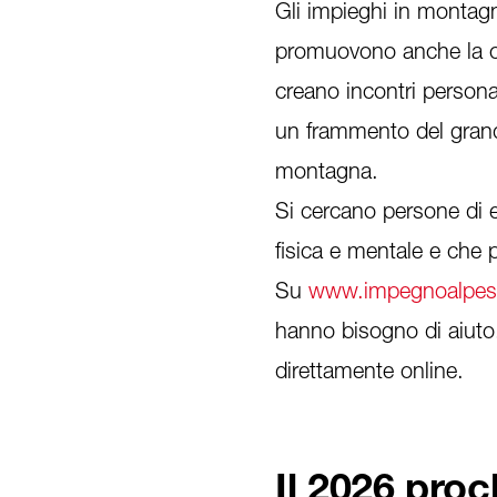
Gli impieghi in montagn
promuovono anche la co
creano incontri persona
un frammento del grand
montagna.
Si cercano persone di e
fisica e mentale e che p
Su
www.impegnoalpest
hanno bisogno di aiuto
direttamente online.
Il 2026 pro