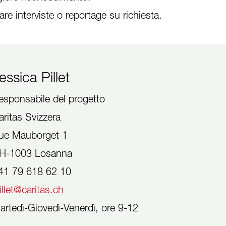
are interviste o reportage su richiesta.
essica Pillet
esponsabile del progetto
aritas Svizzera
ue Mauborget 1
H-1003 Losanna
41 79 618 62 10
illet@caritas.ch
artedì-Giovedì-Venerdì, ore 9-12