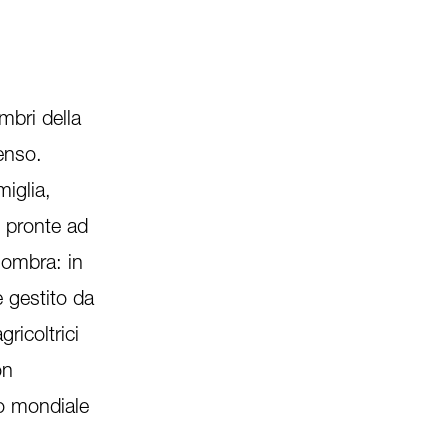
mbri della
enso.
iglia,
e pronte ad
’ombra: in
e gestito da
ricoltrici
on
lo mondiale