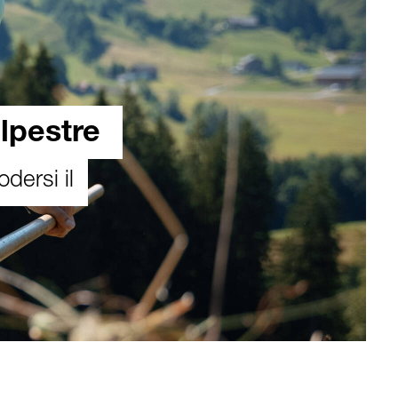
alpestre
odersi il