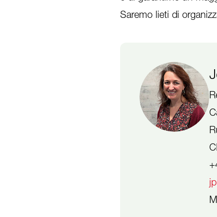
Saremo lieti di organizz
J
R
C
R
C
+
jp
M