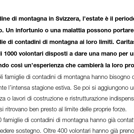
dine di montagna in Svizzera, l’estate è il period
o. Un infortunio o una malattia possono portare
ie di contadini di montagna ai loro limiti. Carit
 di 1000 volontari disposti a dare una mano per 
endo così un’esperienza che cambierà la loro pr
i famiglie di contadini di montagna hanno bisogno d
ante l’intensa stagione estiva. Se poi si aggiungono 
a o lavori di costruzione e ristrutturazione indispensa
i ritrovano ben presto al limite delle proprie forze.
0 famiglie di contadini di montagna hanno già contat
iedere sostegno. Oltre 400 volontari hanno già prenot