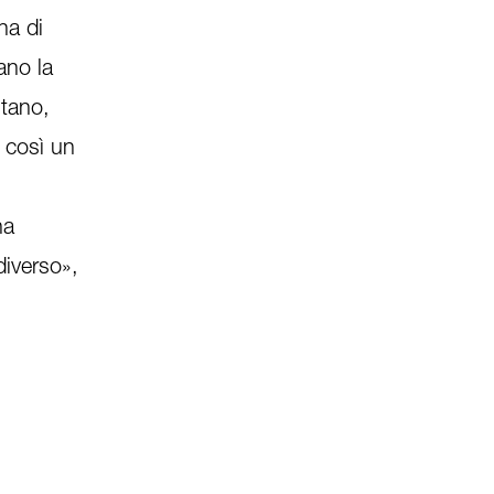
na di
ano la
ntano,
a così un
na
diverso»,