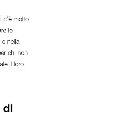
i c’è molto
are le
 e nella
per chi non
le il loro
 di