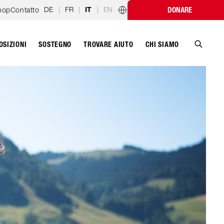
DE
|
FR
|
|
EN
hop
Contatto
DONARE
IT
Programmi nazionali
OSIZIONI
SOSTEGNO
CHI SIAMO
TROVARE AIUTO
Cerca