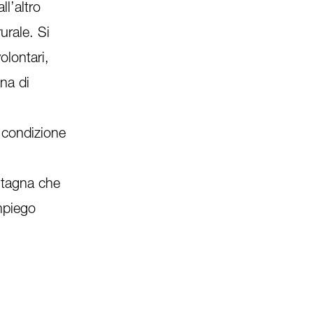
l’altro
rale. Si
olontari,
na di
 condizione
ntagna che
mpiego