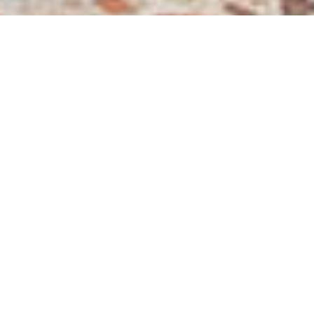
01.07.2025
-
30.06.2026
Panaroamica
Tema
Aiuto umanitario
Budget
3’042’198 franchi svizzeri