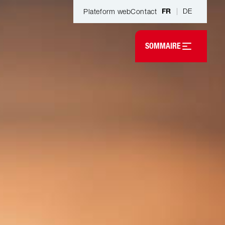
|
DE
Plateform web
Contact
FR
Open table of contents
SOMMAIRE