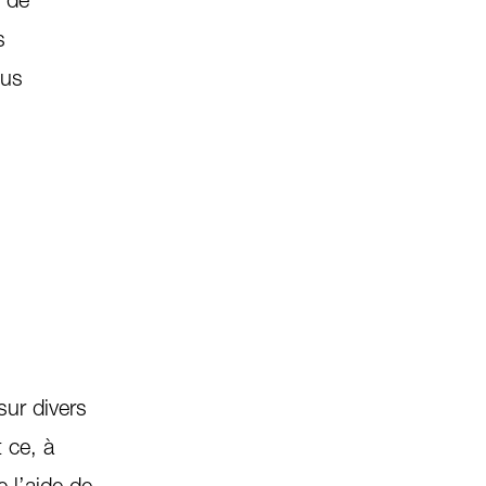
s
lus
ur divers
t ce, à
 l’aide de