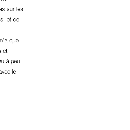
es sur les
s, et de
 n’a que
 et
eu à peu
avec le