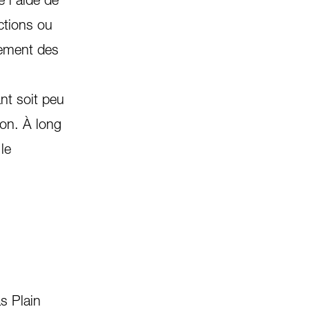
uctions ou
ilement des
nt soit peu
ion. À long
le
s Plain