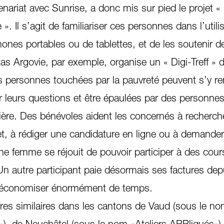
enariat avec Sunrise, a donc mis sur pied le projet «
». Il s’agit de familiariser ces personnes dans l’utili
hones portables ou de tablettes, et de les soutenir 
itas Argovie, par exemple, organise un « Digi-Treff »
s personnes touchées par la pauvreté peuvent s’y r
 leurs questions et être épaulées par des personne
ère. Des bénévoles aident les concernés à recherch
et, à rédiger une candidature en ligne ou à demande
ne femme se réjouit de pouvoir participer à des cour
n autre participant paie désormais ses factures dep
t d’économiser énormément de temps.
fres similaires dans les cantons de Vaud (sous le n
»), de Neuchâtel (sous le nom «Ateliers APPliqués»)