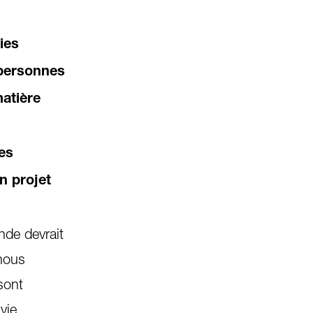
ies
 personnes
atière
les
n projet
nde devrait
 nous
sont
vie