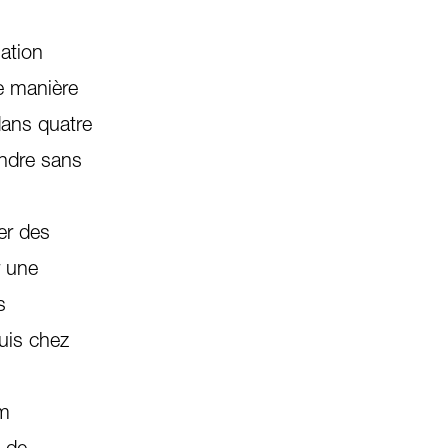
sation
de manière
 dans quatre
endre sans
s
er des
r une
s
uis chez
om
, de