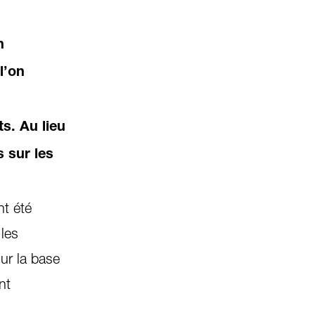
n
l’on
s. Au lieu
s sur les
nt été
 les
ur la base
nt