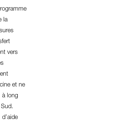
 programme
 la
sures
sfert
nt vers
es
ment
cine et ne
n à long
e Sud.
 d’aide