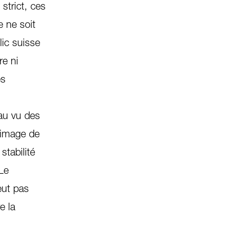
strict, ces
 ne soit
lic suisse
re ni
es
au vu des
l’image de
stabilité
Le
veut pas
e la