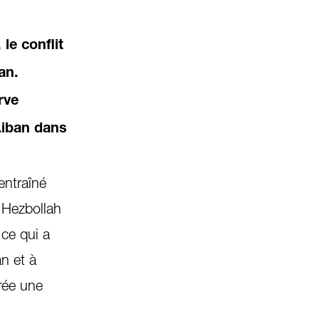
 le conflit
an.
rve
 Liban dans
 entraîné
e Hezbollah
 ce qui a
an et à
crée une