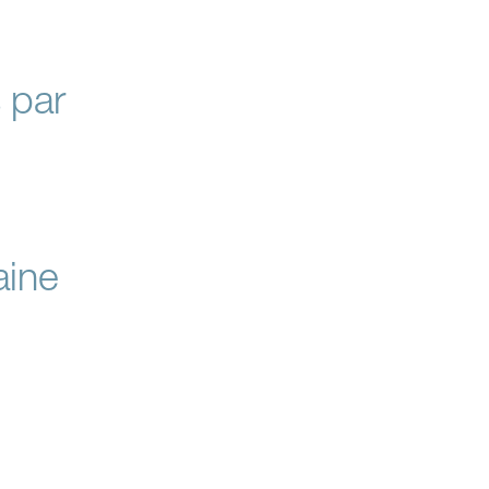
 par
aine