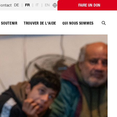
DE
|
|
IT
|
EN
ontact
FAIRE UN DON
FR
Programmes par pays
SOUTENIR
QUI NOUS SOMMES
TROUVER DE L'AIDE
Recher