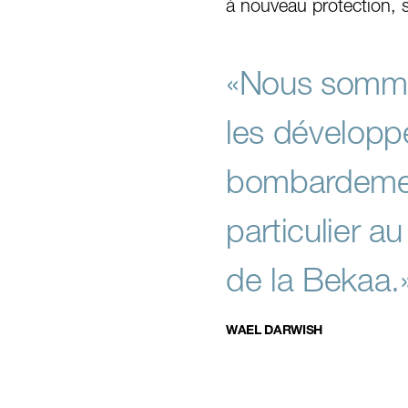
à nouveau protection, s
«Nous somme
les développ
bombardement
particulier a
de la Bekaa.
WAEL DARWISH