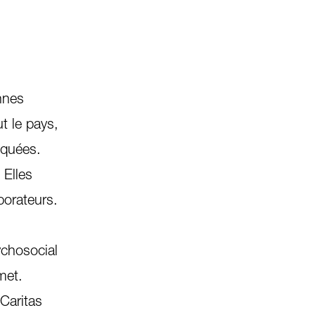
nnes
t le pays,
liquées.
 Elles
borateurs.
ychosocial
rmet.
Caritas