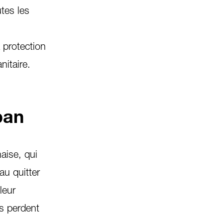
tes les
 protection
anitaire.
ban
aise, qui
au quitter
leur
es perdent