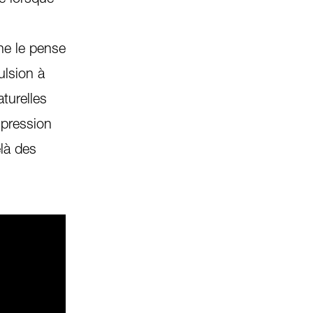
 ne le pense
ulsion à
turelles
 pression
elà des