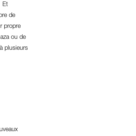
. Et
bre de
ur propre
Gaza ou de
à plusieurs
ouveaux