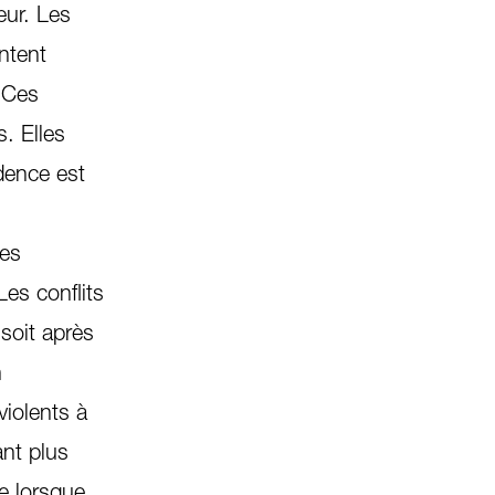
eur. Les
ntent
 Ces
. Elles
idence est
les
es conflits
soit après
n
violents à
ant plus
e lorsque