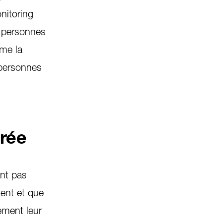
nitoring
s personnes
mme la
 personnes
urée
ent pas
gent et que
ement leur