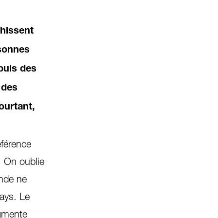
chissent
rsonnes
puis des
 des
ourtant,
éférence
. On oublie
onde ne
pays. Le
ugmente