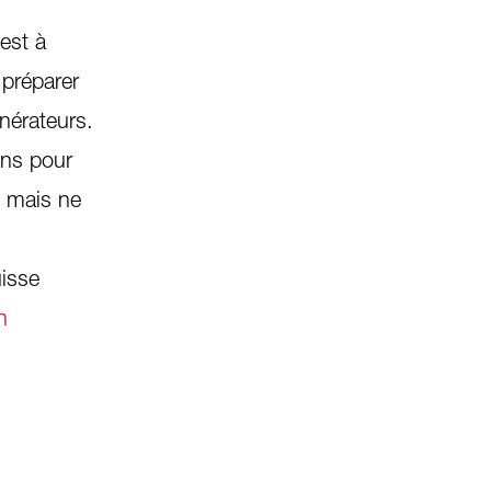
est à
 préparer
énérateurs.
ins pour
, mais ne
uisse
h