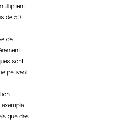
ultiplient:
lus de 50
ve de
lièrement
ques sont
ne peuvent
tion
r exemple
els que des