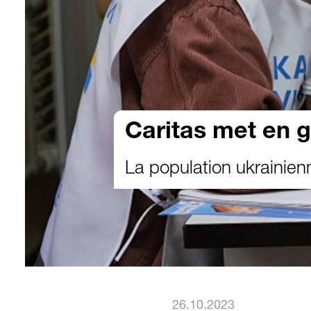
Caritas met en ga
La population ukrainienn
26.10.2023