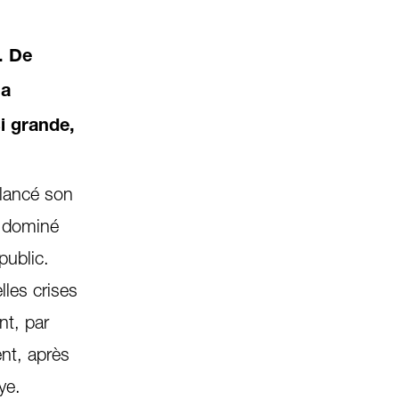
. De
la
i grande,
 lancé son
a dominé
public.
les crises
nt, par
nt, après
ye.