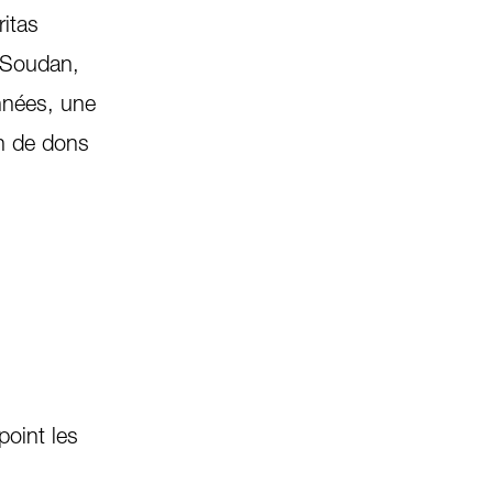
ritas
u Soudan,
nnées, une
on de dons
point les