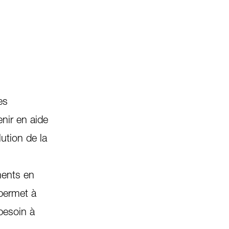
es
enir en aide
ution de la
ments en
permet à
besoin à