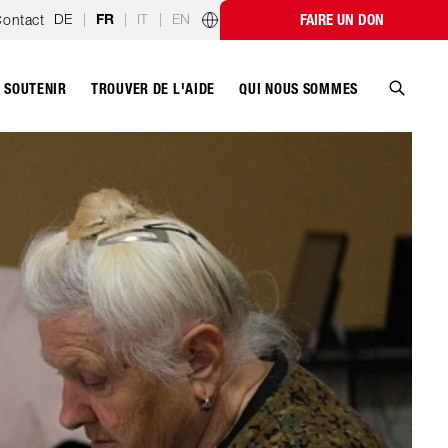
DE
|
|
IT
|
EN
ontact
FAIRE UN DON
FR
Programmes par pays
SOUTENIR
QUI NOUS SOMMES
TROUVER DE L'AIDE
Recher