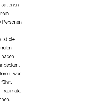
nisationen
einem
0 Personen
 ist die
chulen
n haben
hr decken.
toren, was
führt.
n Traumata
nnen.