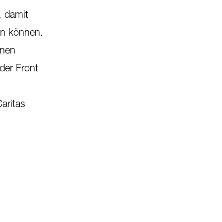
, damit
en können.
inen
der Front
aritas