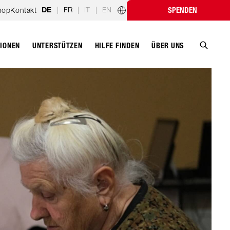
|
FR
|
IT
|
EN
hop
Kontakt
SPENDEN
DE
Länderprogramme
TIONEN
UNTERSTÜTZEN
ÜBER UNS
HILFE FINDEN
Suche