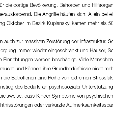
t für die dortige Bevölkerung, Behörden und Hilfsorga
erausfordernd. Die Angriffe häufen sich: Allein bei 
g Oktober im Bezirk Kupianskyi kamen mehr als 5
en auch zur massiven Zerstörung der Infrastruktur. So
orgung immer wieder eingeschränkt und Häuser, S
he Einrichtungen werden beschädigt. Viele Mensche
braucht und können ihre Grundbedürfnisse nicht me
 die Betroffenen eine Reihe von extremen Stressfak
nstieg des Bedarfs an psychosozialer Unterstützung 
spielsweise, dass Kinder Symptome von psychische
htnisstörungen oder verkürzte Aufmerksamkeitsspa