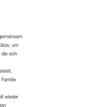
z gemeinsam
sätze, um
 die sich
istet,
 Familie
ll wieder
ten