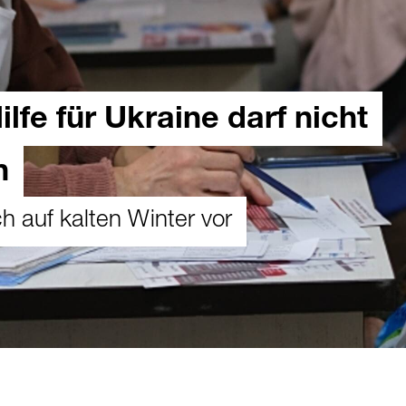
lfe für Ukraine darf nicht
n
h auf kalten Winter vor