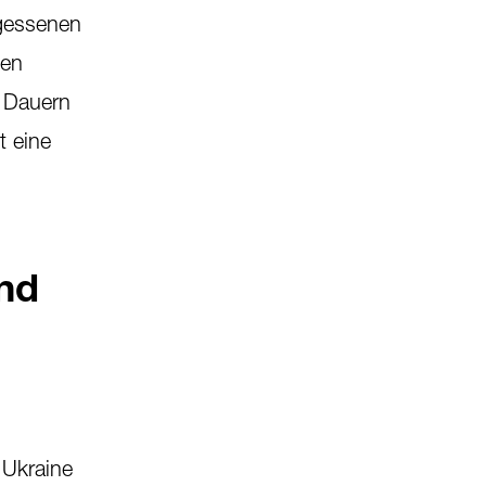
rgessenen
ten
. Dauern
t eine
und
 Ukraine