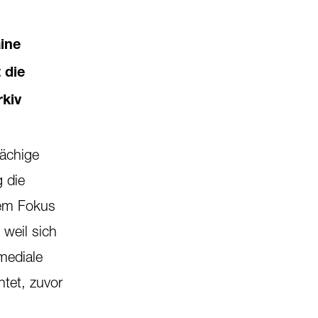
ine
 die
rkiv
lächige
g die
dem Fokus
 weil sich
mediale
tet, zuvor