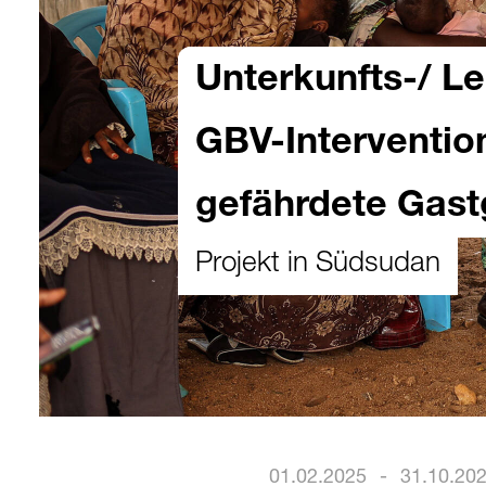
Unterkunfts-/ L
GBV-Interventio
gefährdete Gas
Projekt in Südsudan
01.02.2025
-
31.10.20