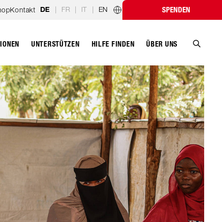
|
FR
|
IT
|
EN
hop
Kontakt
SPENDEN
DE
Länderprogramme
TIONEN
UNTERSTÜTZEN
ÜBER UNS
HILFE FINDEN
Suche