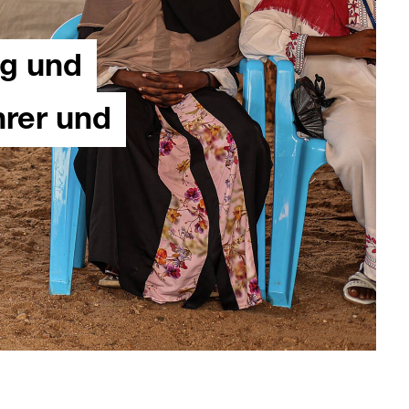
ng und
hrer und