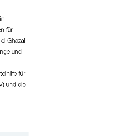
in
n für
el Ghazal
linge und
lhilfe für
V) und die