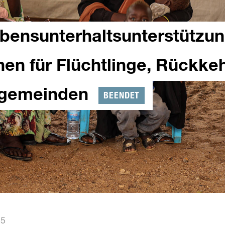
ebensunterhaltsunterstützu
nen für Flüchtlinge, Rückke
tgemeinden
BEENDET
25