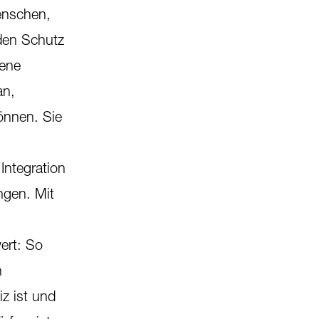
enschen,
den Schutz
mene
an,
önnen. Sie
 Integration
ngen. Mit
ert: So
n
z ist und