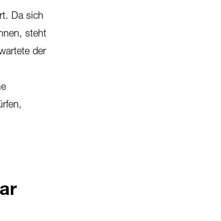
rt. Da sich
nnen, steht
wartete der
he
rfen,
bar