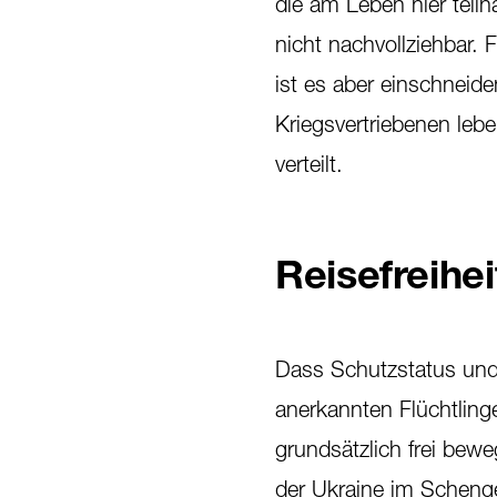
die am Leben hier teilh
nicht nachvollziehbar. 
ist es aber einschnei
Kriegsvertriebenen lebe
verteilt.
Reisefreihei
Dass Schutzstatus und R
anerkannten Flüchtling
grundsätzlich frei bew
der Ukraine im Scheng