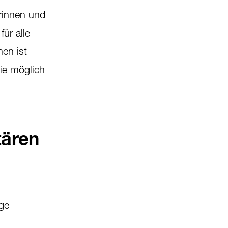
rinnen und
ür alle
en ist
wie möglich
tären
ge