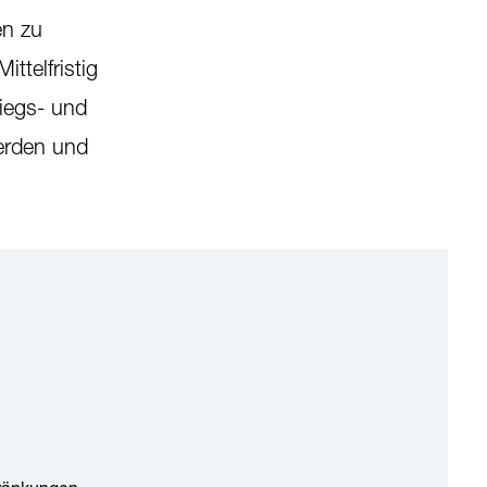
en zu
ttelfristig
riegs- und
erden und