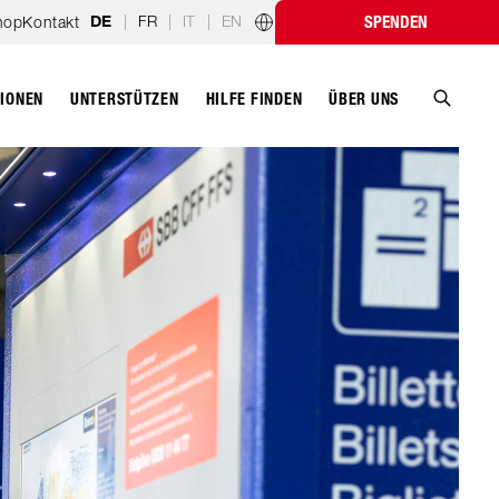
|
FR
|
IT
|
EN
hop
Kontakt
SPENDEN
DE
Länderprogramme
TIONEN
UNTERSTÜTZEN
ÜBER UNS
HILFE FINDEN
Suche