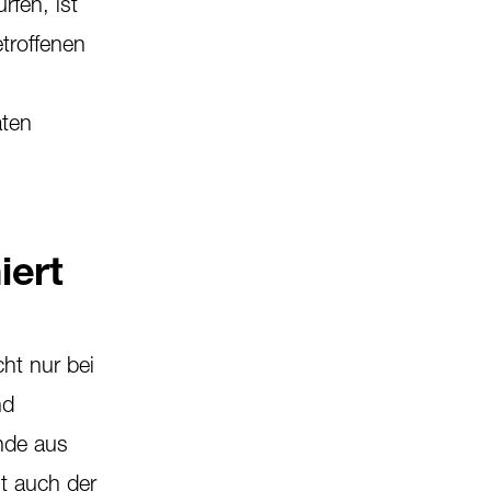
rfen, ist
etroffenen
aten
iert
ht nur bei
nd
nde aus
t auch der