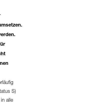
r
umsetzen.
werden.
für
cht
enen
rläufig
atus S)
in alle