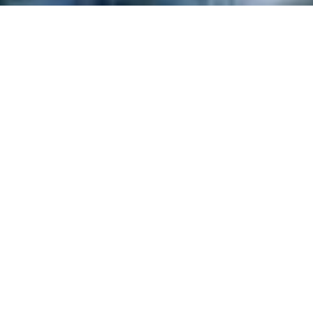
Ein Spielplatzbesuch, ein Spaziergang im Wald
oder die Füsse in einem Fluss baden – für viele
sind das normale Kindheitserinnerungen. Nicht
alle Kinder kommen jedoch in diesen Genuss.
In benachteiligten Familien fehlt den Eltern oft
die Kraft, ihre Kinder zu fördern und ihnen eine
aktive Freizeit zu bieten. Deshalb können die
Kinder ihre Fähigkeiten teilweise nicht genügend
entwickeln.
Das Angebot «mit mir» hilft den Kindern aus
ihrem Alltag auszubrechen. Gleichzeitig
entlastet es die Eltern und gibt ihnen Raum,