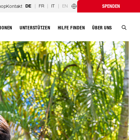
|
FR
|
IT
|
EN
hop
Kontakt
SPENDEN
DE
Länderprogramme
TIONEN
UNTERSTÜTZEN
ÜBER UNS
HILFE FINDEN
Suche