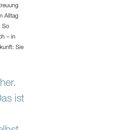
etreuung
 Alltag
. So
ch – in
kunft: Sie
her.
as ist
elbst