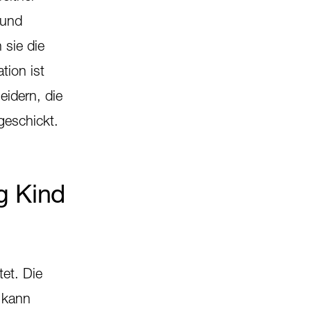
 und
 sie die
tion ist
eidern, die
geschickt.
g Kind
et. Die
 kann