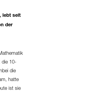
lebt seit
on der
 Mathematik
 die 10-
nbei die
am, hatte
te ist sie