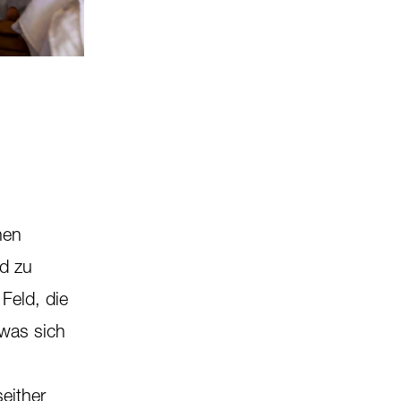
hen
nd zu
Feld, die
 was sich
seither