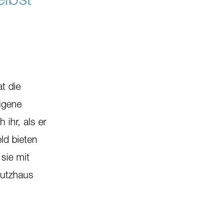
t die
eigene
 ihr, als er
ld bieten
 sie mit
hutzhaus