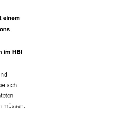
it einem
tons
en im HBI
und
ie sich
hteten
en müssen.