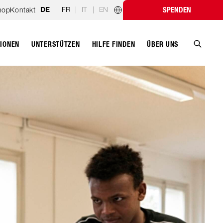
|
FR
|
IT
|
EN
hop
Kontakt
SPENDEN
DE
Länderprogramme
TIONEN
UNTERSTÜTZEN
ÜBER UNS
HILFE FINDEN
Suche