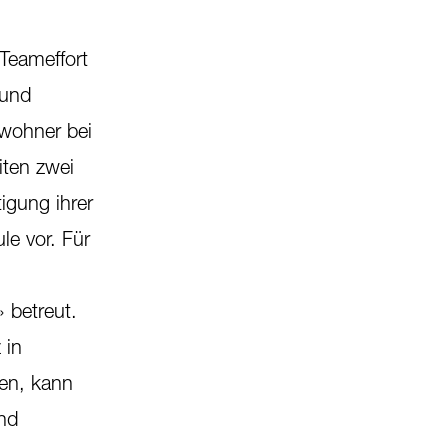
 Teameffort
 und
ewohner bei
iten zwei
igung ihrer
le vor. Für
 betreut.
 in
hen, kann
nd