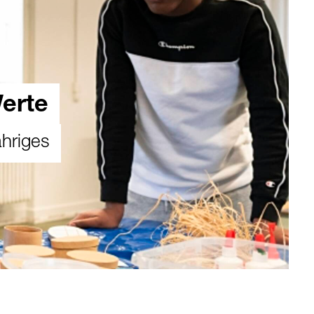
erte
ähriges