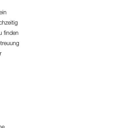
ein
hzeitig
u finden
etreuung
r
ne