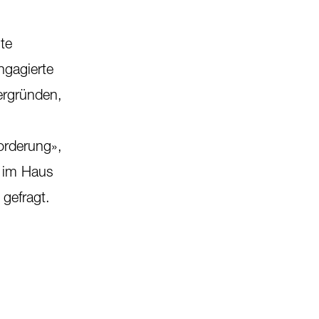
te
ngagierte
ergründen,
orderung»,
n im Haus
 gefragt.