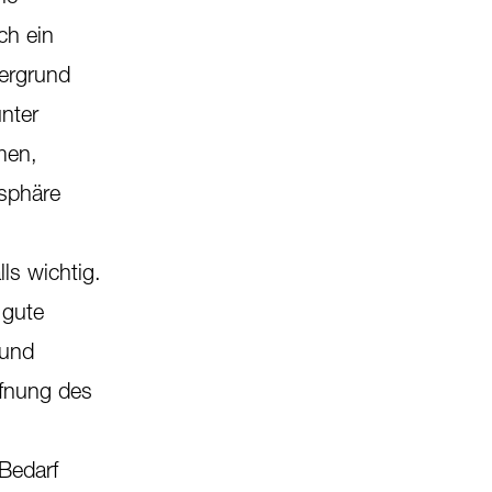
ch ein
tergrund
nter
men,
sphäre
ls wichtig.
 gute
 und
ffnung des
Bedarf