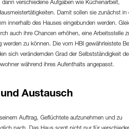
dann verschiedene Aufgaben wie Küchenarbeit,
ausmeistertätigkeiten. Damit sollen sie zunächst in 
m innerhalb des Hauses eingebunden werden. Gleic
h auch ihre Chancen erhöhen, eine Arbeitsstelle z
ig werden zu können. Die vom HBI gewährleistete B
en sich verändernden Grad der Selbstständigkeit de
ohner während ihres Aufenthalts angepasst.
und Austausch
einem Auftrag, Geflüchtete aufzunehmen und zu
glich nach. Das Haus sorgt nicht nur für verschiede