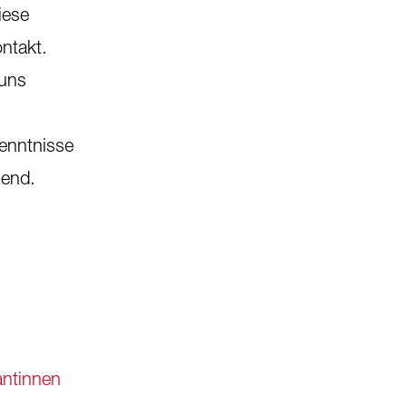
iese
ntakt.
uns
enntnisse
send.
antinnen