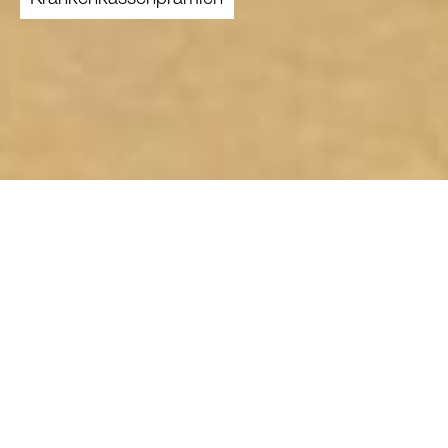
27.09.2022
Der heute bekannt gegebene starke Anstieg
der Krankenkassenprämien um 6,6 Prozent
bringt viele Menschen an der Armutsgrenze
in Bedrängnis. Die Erfahrungen der Caritas
zeigen: Die Haushalte mit tieferen