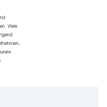
und
en. Viele
ingend
ufnehmen,
eurere
e