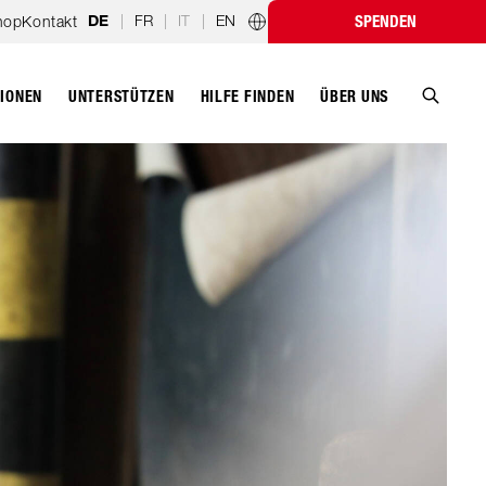
|
FR
|
IT
|
EN
hop
Kontakt
SPENDEN
DE
Länderprogramme
TIONEN
UNTERSTÜTZEN
ÜBER UNS
HILFE FINDEN
Suche