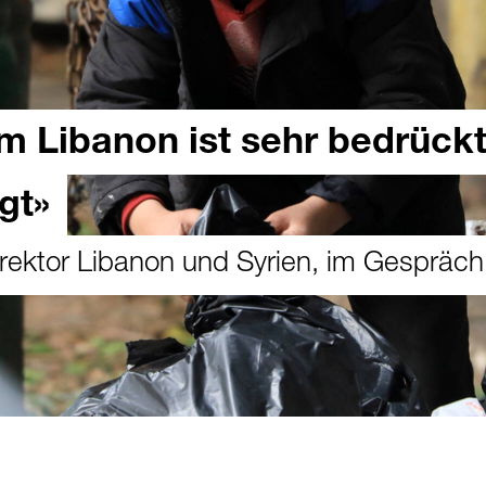
m Libanon ist sehr bedrück
gt»
rektor Libanon und Syrien, im Gespräch