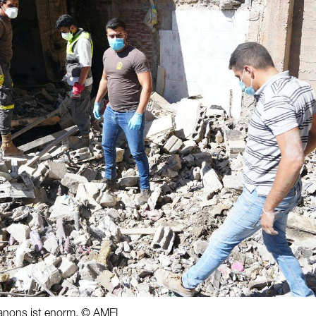
banons ist enorm. © AMEL