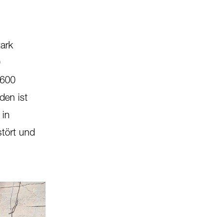
tark
0
'600
den ist
 in
tört und