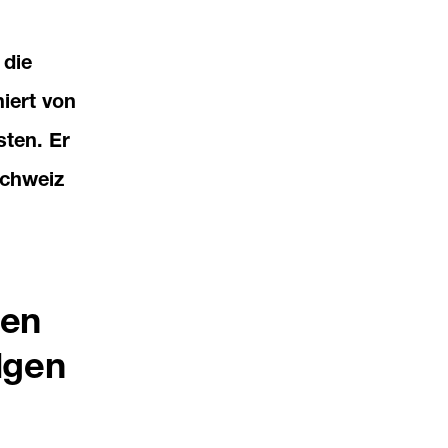
 die
iert von
sten. Er
Schweiz
nen
lgen